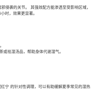
湿邪侵袭的关节。 其强效配方能渗透至受影响区域，
6小时，效果更显著。
。
姜茶或祛湿汤品，帮助身体代谢湿气。
 藏红宁 的针对性调理，可以有助缓解夏季常见的湿热