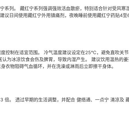
红宁系列。 藏红宁系列强调强效活血散瘀，特别适合针对受风寒
 建议日间使用藏红宁外用镇痛剂，夜晚睡前使用藏红宁药贴4至
度控制在适宜范围。 冷气温度建议设定在25°C，避免直吹关节
医认为冰凉饮食会伤及脾胃，导致内湿产生。 建议饮用温热的
紧身衣物阻碍气血循环，并在洗澡或淋雨后立即擦干身体。
3 倍。 透过早期的生活调整，并配合 健络通、一点宁 清凉及