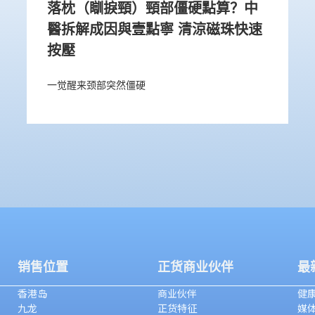
落枕（瞓捩頸）頸部僵硬點算？中
醫拆解成因與壹點寧 清涼磁珠快速
按壓
一觉醒来颈部突然僵硬
销售位置
正货商业伙伴
最
香港岛
商业伙伴
健
九龙
正货特征
媒