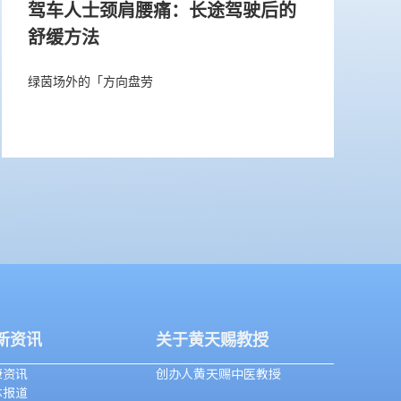
驾车人士颈肩腰痛：长途驾驶后的
舒缓方法
绿茵场外的「方向盘劳
新资讯
关于黄天赐教授
康资讯
创办人黄天赐中医教授
体报道