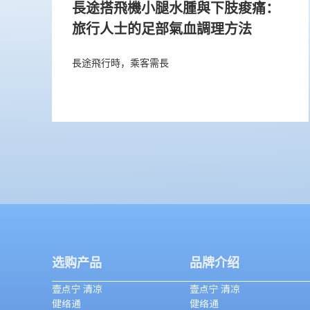
長途搭飛機小腿水腫與下肢痠痛：
旅行人士的足部氣血調理方法
長途飛行時，乘客需長
选购产品
品牌介绍
壹点宁 清凉
壹点宁 清凉
健络通
健络通