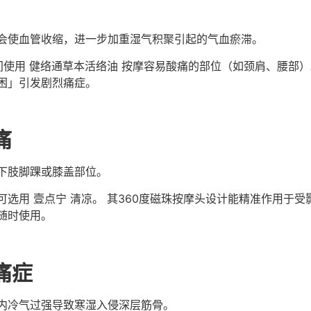
会使血管收缩，进一步加重湿气积聚引起的气血瘀滞。
日间使用 健络通草本活络油 按摩容易酸痛的部位（如颈肩、腰部
困」引发剧烈痛症。
痛
下肢脚踝或膝盖部位。
选用 壹点宁 清凉。 其360度磁珠按摩头设计能精准作用于
随时使用。
痛症
内冷气过强导致寒湿入侵深层筋骨。