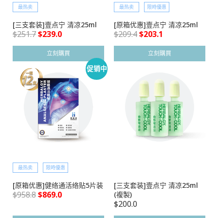
最热卖
最热卖
限時優惠
[三支套装]壹点宁 清凉25ml
[原箱优惠]壹点宁 清凉25ml
$
251.7
$
239.0
$
209.4
$
203.1
立刻購買
立刻購買
促销中
最热卖
限時優惠
[原箱优惠]健络通活络贴5片装
[三支套装]壹点宁 清凉25ml
$
958.8
$
869.0
(複製)
$
200.0