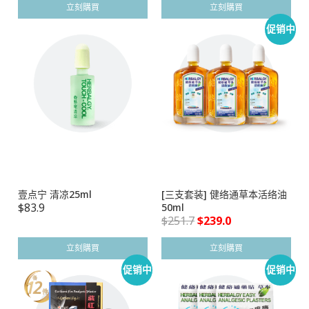
立刻購買
立刻購買
促销中
壹点宁 清凉25ml
[三支套装] 健络通草本活络油
$
83.9
50ml
$
251.7
$
239.0
立刻購買
立刻購買
促销中
促销中