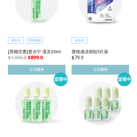
最热卖
限時優惠
最热卖
[原箱优惠]壹点宁 清凉25ml
健络通活络贴5片装
$
1,006.8
$
899.0
$
79.9
立刻購買
立刻購買
促销中
促销中