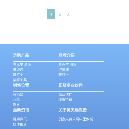
1
2
3
→
选购产品
品牌介绍
壹点宁 清凉
壹点宁 清凉
健络通
健络通
藏红宁
藏红宁
按摩工具
销售位置
正货商业伙伴
香港岛
商业伙伴
九龙
正货特征
新界
最新资讯
关于黄天赐教授
健康资讯
创办人黄天赐中医教授
媒体报道