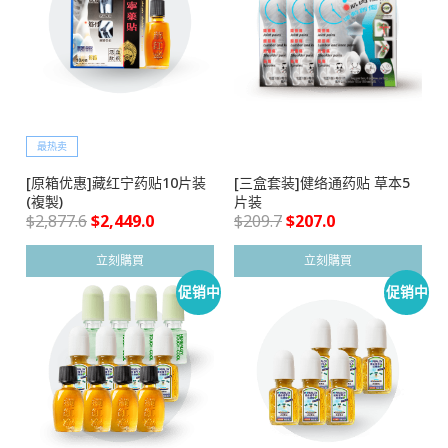
最热卖
[原箱优惠]藏红宁药贴10片装
[三盒套装]健络通药贴 草本5
(複製)
片装
$
2,877.6
$
2,449.0
$
209.7
$
207.0
立刻購買
立刻購買
促销中
促销中