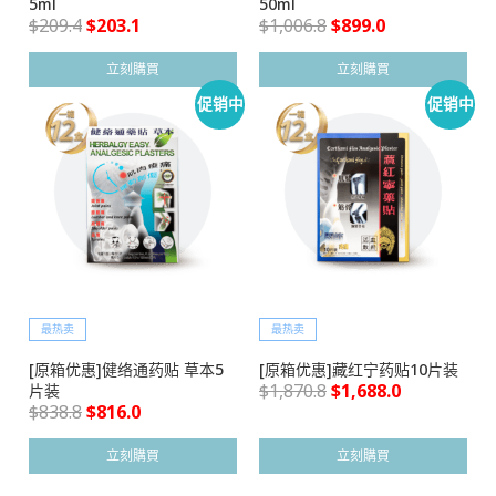
5ml
50ml
$
209.4
$
203.1
$
1,006.8
$
899.0
立刻購買
立刻購買
促销中
促销中
最热卖
最热卖
[原箱优惠]健络通药贴 草本5
[原箱优惠]藏红宁药贴10片装
$
1,870.8
$
1,688.0
片装
$
838.8
$
816.0
立刻購買
立刻購買