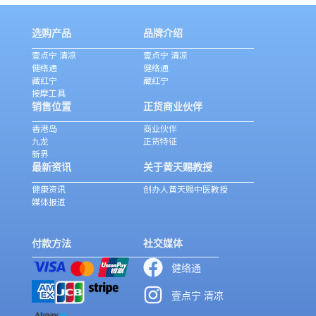
选购产品
品牌介绍
壹点宁 清凉
壹点宁 清凉
健络通
健络通
藏红宁
藏红宁
按摩工具
销售位置
正货商业伙伴
香港岛
商业伙伴
九龙
正货特征
新界
最新资讯
关于黄天赐教授
健康资讯
创办人黄天赐中医教授
媒体报道
付款方法
社交媒体
健络通
壹点宁 清凉