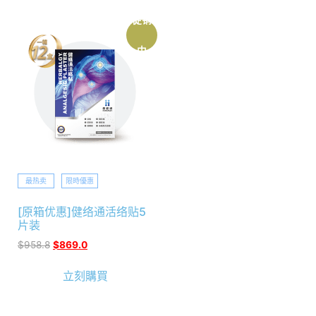
促销
中
最热卖
限時優惠
[原箱优惠]健络通活络贴5
片装
$
958.8
$
869.0
立刻購買