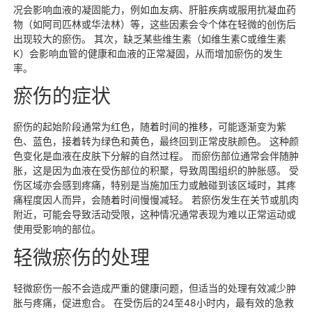
况会影响血液的凝固能力，例如血友病、肝脏疾病或服用抗凝血药
物（如阿司匹林或华法林）等，这些因素会令个体在轻微的创伤后
出现较大的瘀伤。 其次，缺乏某些维生素（如维生素C或维生素
K）会影响血管的健康和血液的正常凝固，从而增加瘀伤的发生
率。
瘀伤的症状
瘀伤的起始阶段通常为红色，随着时间的推移，可能逐渐变为紫
色、蓝色，接着转为绿色和黄色，最终回到正常皮肤颜色。 这种颜
色变化是血液在皮肤下分解的自然过程。 而瘀伤部位通常会伴随肿
胀，这是因为血液在受伤部位的积聚，导致周围组织的肿胀感。 受
伤区域亦会感到疼痛，特别是当施加压力或触碰到该区域时，其疼
痛程度因人而异，会随着时间慢慢减轻。 若瘀伤发生在关节或肌肉
附近，可能会导致活动受限，这种情况通常表现为难以正常运动或
使用受影响的部位。
轻微瘀伤的处理
轻微瘀伤一般不会造成严重的健康问题，但适当的处理有效减少肿
胀与疼痛，促进愈合。 在受伤后的24至48小时内，最有效的急救