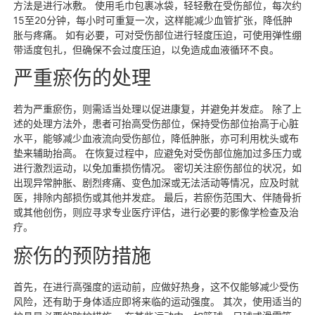
方法是进行冰敷。 使用毛巾包裹冰袋，轻轻敷在受伤部位，每次约
15至20分钟，每小时可重复一次，这样能减少血管扩张，降低肿
胀与疼痛。 如有必要，可对受伤部位进行轻度压迫，可使用弹性绷
带适度包扎，但确保不会过度压迫，以免造成血液循环不良。
严重瘀伤的处理
若为严重瘀伤，则需适当处理以促进康复，并避免并发症。 除了上
述的处理方法外，患者可抬高受伤部位，保持受伤部位抬高于心脏
水平，能够减少血液流向受伤部位，降低肿胀，亦可利用枕头或布
垫来辅助抬高。 在恢复过程中，应避免对受伤部位施加过多压力或
进行激烈运动，以免加重损伤情况。 密切关注瘀伤部位的状况，如
出现异常肿胀、剧烈疼痛、变色加深或无法活动等情况，应及时就
医，排除内部损伤或其他并发症。 最后，若瘀伤范围大、伴随骨折
或其他创伤，则应寻求专业医疗评估，进行必要的影像学检查及治
疗。
瘀伤的预防措施
首先，在进行高强度的运动前，应做好热身，这不仅能够减少受伤
风险，还有助于身体适应即将来临的运动强度。 其次，使用适当的