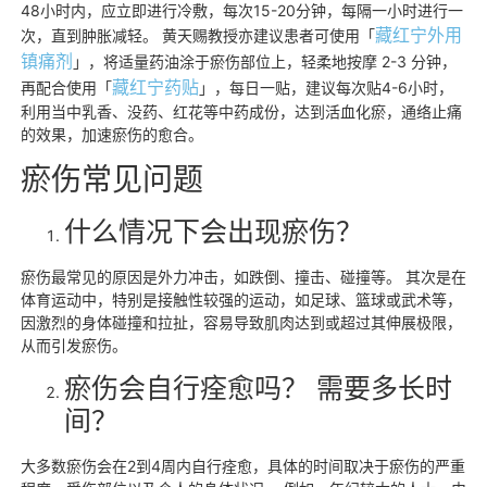
48小时内，应立即进行冷敷，每次15-20分钟，每隔一小时进行一
藏红宁外用
次，直到肿胀减轻。 黄天赐教授亦建议患者可使用「
镇痛剂
」，将适量药油涂于瘀伤部位上，轻柔地按摩 2-3 分钟，
藏红宁药贴
再配合使用「
」，每日一贴，建议每次贴4-6小时，
利用当中乳香、没药、红花等中药成份，达到活血化瘀，通络止痛
的效果，加速瘀伤的愈合。
瘀伤常见问题
什么情况下会出现瘀伤？
瘀伤最常见的原因是外力冲击，如跌倒、撞击、碰撞等。 其次是在
体育运动中，特别是接触性较强的运动，如足球、篮球或武术等，
因激烈的身体碰撞和拉扯，容易导致肌肉达到或超过其伸展极限，
从而引发瘀伤。
瘀伤会自行痊愈吗？ 需要多长时
间？
大多数瘀伤会在2到4周内自行痊愈，具体的时间取决于瘀伤的严重