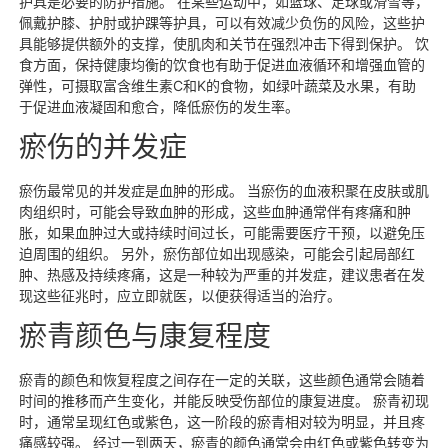
护具是必要的防护措施。 在某些运动中，如篮球、足球或滑雪等，
佩戴护膝、护肘或护踝等护具，可以有效减少负伤的风险，这些护
具能够提供额外的支撑，使肌肉和关节在强烈冲击下得到保护。 饮
食方面，保持健康均衡的饮食也有助于促进血液循环和增强血管的
弹性，可摄取富含维生素C和K的食物，如绿叶蔬菜及水果，有助
于促进血液凝固和愈合，降低瘀伤的发生率。
瘀伤的并发症
瘀伤最常见的并发症是血肿的形成。 当瘀伤的血液积聚在皮肤或肌
肉组织时，可能会导致血肿的形成，这些血肿通常伴有疼痛和肿
胀，如果血肿过大或持续时间过长，可能需要医疗干预，以避免压
迫周围的组织。 另外，瘀伤部位如出现感染，可能会引起局部红
肿、热感及持续疼痛，这是一种较为严重的并发症，建议患者在发
现这些征兆时，应立即就医，以便获得适当的治疗。
瘀青颜色与康复程度
瘀青的颜色和恢复程度之间存在一定的关联，这些颜色通常会随着
时间的推移而产生变化，并能反映受伤部位的康复进度。 瘀青初现
时，通常呈现红色或紫色，这一阶段的瘀青相对较为明显，并且疼
痛感较强。 经过一到两天，瘀青的颜色通常会由红色或紫色转变为