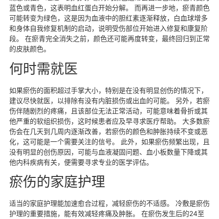
蓝色或青色，这表明血红蛋白开始分解。 而再进一步地，瘀青颜色
可能转变为绿色，这是因为血液中的胆红素逐渐释放，白血球增多
和身体自我修复机制的启动，说明受伤部位开始进入修复和康复阶
段。 在瘀青完全消失之前，颜色还可能再度转变，最终回归到正常
的皮肤颜色。
何时需就医
如果瘀伤的面积超过手掌大小，特别是在没有明显创伤的情况下，
建议尽快就医，以排除有没有内脏损伤或出血的可能。 另外，若瘀
伤伴随剧烈的疼痛，且该部位无法正常活动，可能意味着骨折或其
他严重的软组织损伤，这时候患者应及早寻求医疗帮助。 大多数瘀
伤会在几天到几周内逐渐改善，若瘀伤的颜色和肿胀持续不变或恶
化，这可能是一个需要关注的信号。 此外，如果瘀伤频繁出现，且
没有明显的创伤原因，可能与血液凝固问题、血小板数量下降或其
他内科疾病有关，便需要寻求专业的医学评估。
瘀伤的家庭护理
适当的家庭护理能加速愈合过程，减轻瘀伤的不适感。 冷敷是瘀伤
护理的重要措施，能有效减轻疼痛及肿胀。 在瘀伤发生后的24至