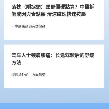
落枕（瞓捩頸）頸部僵硬點算？中醫拆
解成因與壹點寧 清涼磁珠快速按壓
一觉醒来颈部突然僵硬
驾车人士颈肩腰痛：长途驾驶后的舒缓
方法
绿茵场外的「方向盘劳