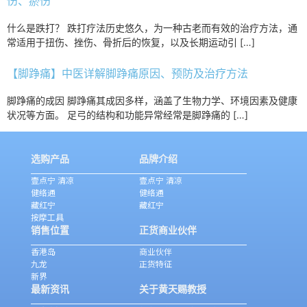
伤、瘀伤
什么是跌打？ 跌打疗法历史悠久，为一种古老而有效的治疗方法，通
常适用于扭伤、挫伤、骨折后的恢复，以及长期运动引 […]
【脚踭痛】中医详解脚踭痛原因、预防及治疗方法
脚踭痛的成因 脚踭痛其成因多样，涵盖了生物力学、环境因素及健康
状况等方面。 足弓的结构和功能异常经常是脚踭痛的 […]
选购产品
品牌介绍
壹点宁 清凉
壹点宁 清凉
健络通
健络通
藏红宁
藏红宁
按摩工具
销售位置
正货商业伙伴
香港岛
商业伙伴
九龙
正货特征
新界
最新资讯
关于黄天赐教授