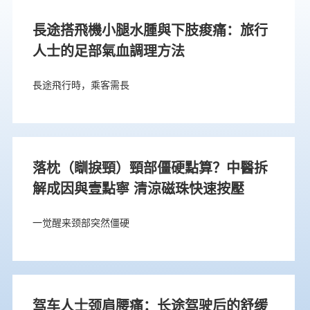
長途搭飛機小腿水腫與下肢痠痛：旅行
人士的足部氣血調理方法
長途飛行時，乘客需長
落枕（瞓捩頸）頸部僵硬點算？中醫拆
解成因與壹點寧 清涼磁珠快速按壓
一觉醒来颈部突然僵硬
驾车人士颈肩腰痛：长途驾驶后的舒缓