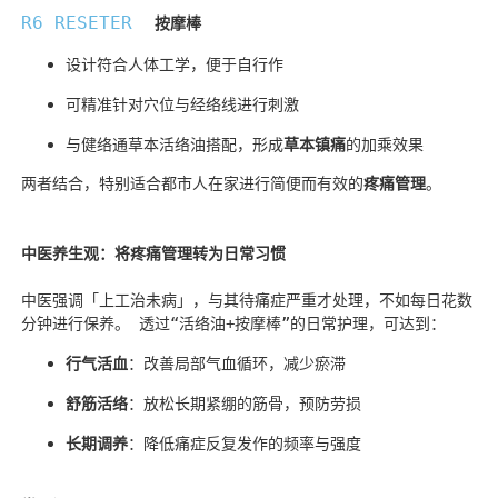
R6 RESETER  
按摩棒
设计符合人体工学，便于自行作
可精准针对穴位与经络线进行刺激
与
健络通草本活络油
搭配，形成
草本镇痛
的加乘效果
两者结合，特别适合都市人在家进行简便而有效的
疼痛管理
。
中医养生观：将疼痛管理转为日常习惯
中医强调「上工治未病」，与其待痛症严重才处理，不如每日花数
分钟进行保养。 透过“活络油+按摩棒”的日常护理，可达到：
行气活血
：改善局部气血循环，减少瘀滞
舒筋活络
：放松长期紧绷的筋骨，预防劳损
长期调养
：降低痛症反复发作的频率与强度