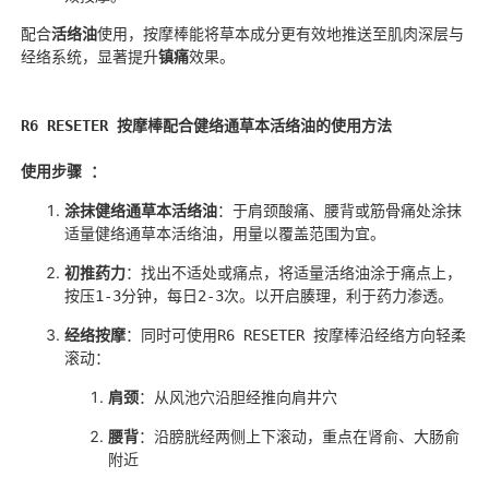
配合
活络油
使用，按摩棒能将草本成分更有效地推送至肌肉深层与
经络系统，显著提升
镇痛
效果。
R6 RESETER 按摩棒配合
健络通草本
活络油的使用方法
使用步骤 ：
涂抹
健络通草本活
络油
：于肩颈酸痛、腰背或筋骨痛处涂抹
适量
健络通草本
活络油，用量以覆盖范围为宜。
初推药力
：
找出不适处或痛点，将适量活络油涂于痛点上，
按压
1-3
分钟，每日
2-3
次。
以开启腠理，利于药力渗透。
经络按摩
：
同时可
使用R6 RESETER 按摩棒沿经络方向轻柔
滚动：
肩颈
：从风池穴沿胆经推向肩井穴
腰背
：沿膀胱经两侧上下滚动，重点在肾俞、大肠俞
附近