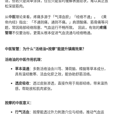
适，但若只是简单涂抹，往往只能暂时缓解表面症状，难以真正放
松深层筋肉。
从
中医
理论来看，疼痛多源于「气滞血瘀」「经络不通」。 《黄
帝内经》指出：「不通则痛，通则不痛。」肩颈酸痛、筋骨痛等问
题，常因局部经络阻塞、气血运行不畅所致。 因此，有效的
疼痛
管理
不仅要治标，更需从根本促进气血流通与经络畅通。
中医智慧：为什么“活络油+按摩”能提升镇痛效果？
活络油的中医作用机理：
草本温通
：多数活络油含川芎、薄荷脑、樟脑等草本成分，
具有温经散寒、活血化瘀之效，能协助舒筋活络。
透皮吸收
：透过皮肤渗透，直接作用于局部经络，带来温热
感，帮助放松肌肉紧张。
按摩的中医意义：
行气活血
：按摩能透过外力刺激穴位与经络，推动气血运