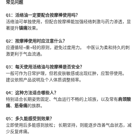
常见问题
Q1：活络油一定要配合按摩棒使用吗？
活络油可单独使用，但配合按摩棒能加强经络刺激与药力渗透，显
著提升
镇痛
效果。
Q2：按摩棒使用时应注意什么？
应遵循轻→重→轻的原则，避免过度用力。 中医认为柔和持久的刺
激更利于气血流通。
Q3：每天使用活络油与按摩棒是否安全？
一般可作为日常护理，但若皮肤敏感或出现红肿，应暂停使用。 
建议依照产品说明及个人体质调整频率。
Q4：这种方法适合哪些人？
特别适合长期姿势固定、气血运行不畅的上班族，以及常有
肩颈酸
痛
、
筋骨痛
的族群。
Q5：多久能感受到效果？
立即使用后多能感到放松; 长期坚持，则能逐步改善气血状态，减
少反复疼痛。