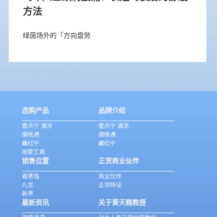
方法
绿茵场外的「方向盘劳
选购产品
品牌介绍
壹点宁 清凉
壹点宁 清凉
健络通
健络通
藏红宁
藏红宁
按摩工具
销售位置
正货商业伙伴
香港岛
商业伙伴
九龙
正货特征
新界
最新资讯
关于黄天赐教授