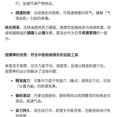
行，加速代谢产物排出。
疏通经络
：沿经络走向按摩，可疏通堵塞的经气，缓解「气
滞血瘀」引起的疼痛。
结合两者
，活络油提供药力基础，按摩则加强吸收与经络刺激，形
成相辅相成的
镇痛
与
止痛
效果，更适合作为日常
疼痛管理
的一部
分。
按摩棒的优势：符合中医经络理论的自助工具
单靠双手按摩，往往力度不均、易疲劳，且难以精准刺激穴位。 
按摩棒的设计则解决了这些问题：
精准施力
：可集中力度于阿是穴（痛点）或特定穴位，达到
「以痛为腧」的刺激效果。
循经滚动
：方便沿膀胱经、胆经等经过肩颈腰背的经络走向
滚动，疏通气血。
省力持久
：适合自行作，即使无中医背景，也能持续进行有
效按摩。