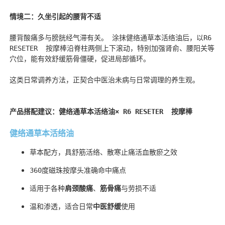
情境二：久坐引起的腰背不适
腰背酸痛多与膀胱经气滞有关。 涂抹
健络通草本活络油
后，以R6 
RESETER  
按摩棒
沿脊柱两侧上下滚动，特别加强肾俞、腰阳关等
穴位，能有效舒缓筋骨僵硬，促进局部循环。
这类日常调养方法，正契合中医治未病与日常调理的养生观。
产品搭配建议：健络通
草本
活络油× R6 RESETER  
按摩棒
健络通
草本
活络油
草本配方，具舒筋活络、
散寒止痛活血散瘀
之效
360
度磁珠按摩头准确命中痛点
适用于各种
肩颈酸痛
、
筋骨痛
与劳损不适
温和渗透，适合日常
中医舒缓
使用