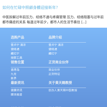
如何在忙碌中照顧身體迎接新年？
中医拆解过年前压力、经络不通与疼痛管理 压力、经络阻塞与过年前
都市痛症的关系 每逢过年前夕，都市人的生活节奏往 […]
选购产品
品牌介绍
壹点宁 清凉
壹点宁 清凉
健络通
健络通
藏红宁
藏红宁
按摩工具
销售位置
正货商业伙伴
香港岛
商业伙伴
九龙
正货特征
新界
最新资讯
关于黄天赐教授
健康资讯
创办人黄天赐中医教授
媒体报道