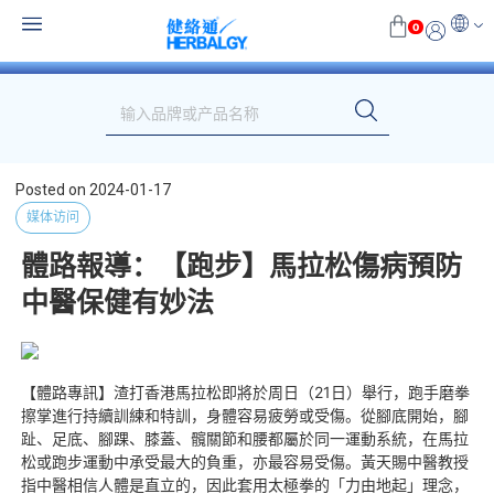
0
Posted on
2024-01-17
媒体访问
體路報導：【跑步】馬拉松傷病預防
中醫保健有妙法
【體路專訊】渣打香港馬拉松即將於周日（21日）舉行，跑手磨拳
擦掌進行持續訓練和特訓，身體容易疲勞或受傷。從腳底開始，腳
趾、足底、腳踝、膝蓋、髖關節和腰都屬於同一運動系統，在馬拉
松或跑步運動中承受最大的負重，亦最容易受傷。黃天賜中醫教授
指中醫相信人體是直立的，因此套用太極拳的「力由地起」理念，