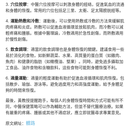
3.
穴位按摩
：中醫穴位按摩可以刺激身體的經絡，促進氣血的流通
和身體的恢復。常用的穴位包括足三里、太衝、足太陽膀胱經等。
4.
運動熱敷和冷敷
：運動後，可以使用熱敷或冷敷的方法來緩解肌
肉疼痛和炎症。熱敷可以促進血液循環並放鬆肌肉，而冷敷可以減
輕疼痛和腫脹。根據中醫理論，冷敷適用於急性創傷，而熱敷適用
於慢性創傷。
5.
飲食調理
：適當的飲食調理也是身體恢復的關鍵。建議食用一些
易於消化的食物，如新鮮蔬菜、水果、高質量的蛋白質（如雞肉、
魚肉）和健康的脂肪（如橄欖油、堅果）。同時，避免過多攝取加
工食品、油炸食物和含糖飲料，這些食物可能對身體恢復不利。
6.
適量運動
：適量的輕度運動有助於促進血液循環和肌肉恢復。包
括散步、瑜伽、游泳等。避免過度用力和高強度運動，給予身體足
夠的時間來恢復。
最後，黃教授提醒跑手，每個人的身體恢復時間和方式可能有所不
同，中醫保健策略可以作為輔助方法，但並不替代醫療治療。如果
有嚴重的疼痛、腫脹或其他不適症狀，應立即就醫尋求專業意見。
體路
原文網址：