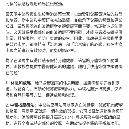
同樣的觀念也適用於馬拉松運動。
黃天賜中醫教授出生於香港醫藥世家，自幼受到父親黃道益的啟發
和培養，對中醫和中藥研究充滿熱情，並繼承了父親的智慧和專業
知識。黃教授認為血液循環對身體健康至關重要，當運動造成創傷
時，必須確保受傷部位的血液循環不受阻礙，才能為患處持續提供
能量，排除廢物，並防止炎症的發生。因此，無論是馬拉松跑手還
是普通市民，都應持有「治未病」和「治未痛」的心態，即在疼痛
出現之前進行有效預防，避免創傷發生。
為了在渣馬中取得佳績兼保持身體健康，適當的身體恢復至關重
要。黃教授亦提供中醫保健策略的建議，讓跑手快速恢復並預防潛
在問題：
1.
休息和放鬆
：給予身體適當的休息時間，讓肌肉和關節得到恢
復。放鬆身心，有助於減輕疲勞和壓力。中醫推薦進行冥想、深呼
吸和身體伸展等方法，促進放鬆和恢復。
2.
中醫按摩療法
：中醫按摩療法可以促進血液循環，減輕肌肉疲勞
和緊張。壹點寧 清涼是一個有效的選擇，它可以幫助運動後恢復筋
肌功能，消除疲勞效果提升高達51%*！尋求專業中醫按摩師的幫
助，進行全身或特定部位的按摩，有助於恢復身體的平衡和功能。