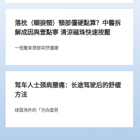
落枕（瞓捩頸）頸部僵硬點算？中醫拆
解成因與壹點寧 清涼磁珠快速按壓
一觉醒来颈部突然僵硬
驾车人士颈肩腰痛：长途驾驶后的舒缓
方法
绿茵场外的「方向盘劳