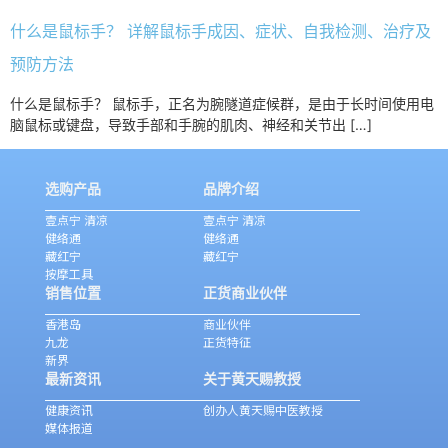
什么是鼠标手？ 详解鼠标手成因、症状、自我检测、治疗及
预防方法
什么是鼠标手？ 鼠标手，正名为腕隧道症候群，是由于长时间使用电
脑鼠标或键盘，导致手部和手腕的肌肉、神经和关节出 […]
选购产品
品牌介绍
壹点宁 清凉
壹点宁 清凉
健络通
健络通
藏红宁
藏红宁
按摩工具
销售位置
正货商业伙伴
香港岛
商业伙伴
九龙
正货特征
新界
最新资讯
关于黄天赐教授
健康资讯
创办人黄天赐中医教授
媒体报道