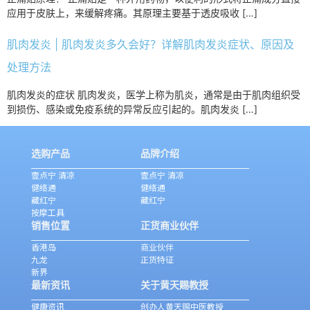
应用于皮肤上，来缓解疼痛。其原理主要基于透皮吸收 […]
肌肉发炎 | 肌肉发炎多久会好？详解肌肉发炎症状、原因及
处理方法
肌肉发炎的症状 肌肉发炎，医学上称为肌炎，通常是由于肌肉组织受
到损伤、感染或免疫系统的异常反应引起的。肌肉发炎 […]
选购产品
品牌介绍
壹点宁 清凉
壹点宁 清凉
健络通
健络通
藏红宁
藏红宁
按摩工具
销售位置
正货商业伙伴
香港岛
商业伙伴
九龙
正货特征
新界
最新资讯
关于黄天赐教授
健康资讯
创办人黄天赐中医教授