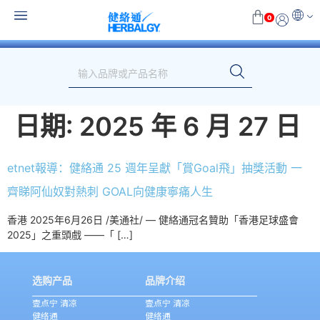
0
日期:
2025 年 6 月 27 日
etnet報導：健絡通 25 週年呈獻「賞Goal飛」抽獎活動 一
齊睇阿仙奴對熱刺 GOAL向健康寧痛人生
香港 2025年6月26日 /美通社/ — 健絡通冠名贊助「香港足球盛會
2025」之重頭戲 ——「 […]
选购产品
品牌介绍
壹点宁 清凉
壹点宁 清凉
健络通
健络通