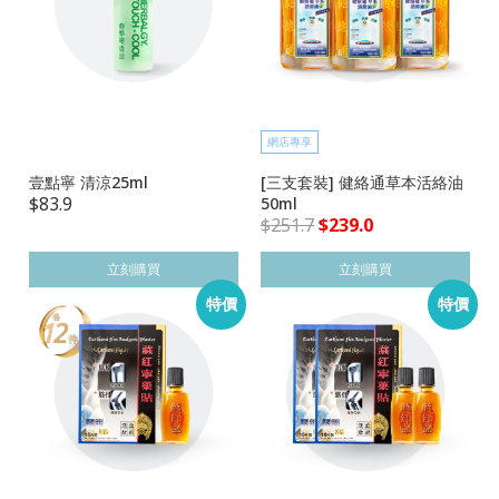
網店專享
壹點寧 清涼25ml
[三支套裝] 健絡通草本活絡油
$
83.9
50ml
$
251.7
$
239.0
立刻購買
立刻購買
特價
特價