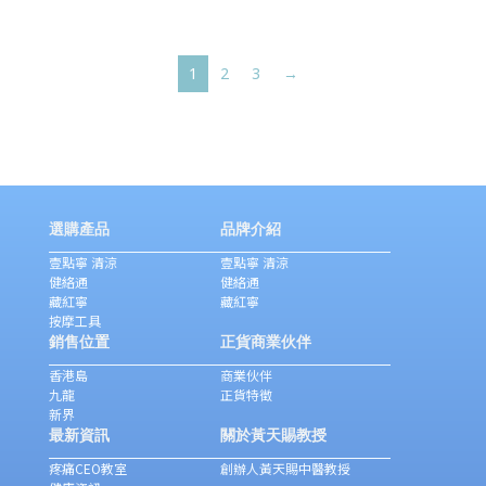
1
2
3
→
選購產品
品牌介紹
壹點寧 清涼
壹點寧 清涼
健絡通
健絡通
藏紅寧
藏紅寧
按摩工具
銷售位置
正貨商業伙伴
香港島
商業伙伴
九龍
正貨特徵
新界
最新資訊
關於黃天賜教授
疼痛CEO教室
創辦人黃天賜中醫教授