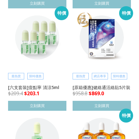
立刻購買
立刻購買
特價
特價
最熱賣
限時優惠
最熱賣
網店專享
限時優惠
[六支套裝]壹點寧 清涼5ml
[原箱優惠]健絡通活絡貼5片裝
$
209.4
$
203.1
$
958.8
$
869.0
立刻購買
立刻購買
特價