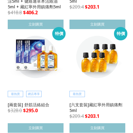
涼5ml + 健絡通草本活絡油
5ml
$
209.4
$
203.1
5ml + 藏紅寧外用鎮痛劑5ml
$
418.8
$
406.2
立刻購買
立刻購買
特價
特價
最熱賣
網店專享
最熱賣
[兩套裝] 舒筋活絡組合
[六支套裝]藏紅寧外用鎮痛劑
$
328.0
$
295.0
5ml
$
209.4
$
203.1
立刻購買
立刻購買