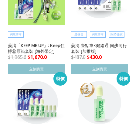
網店專享
最熱賣
網店專享
限時優惠
姜濤「KEEP ME UP」: Keep住
姜濤 壹點寧×健絡通 同步同行
撐您原箱套裝 [海外限定]
套裝 [加推版]
$
1,965.6
$
1,670.0
$
487.0
$
430.0
立刻購買
立刻購買
特價
特價