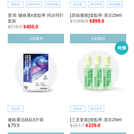
最熱賣
網店專享
限時優惠
最熱賣
網店專享
限時優惠
姜濤: 健絡通x壹點寧 同步同行
[原箱優惠]壹點寧 清涼25ml
$
1,006.8
$
899.0
套裝
$
516.0
$
430.0
立刻購買
立刻購買
特價
最熱賣
最熱賣
網店專享
健絡通活絡貼5片裝
[三支套裝]壹點寧 清涼25ml
$
79.9
$
251.7
$
239.0