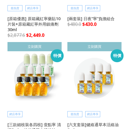
最熱賣
網店專享
最熱賣
網店專享
[原箱優惠] 原箱藏紅寧藥貼10
[兩套裝] 日夜“寧”負擔組合
$
480.0
$
430.0
片裝+原箱藏紅寧外用鎮痛劑
30ml
$
2,877.6
$
2,449.0
立刻購買
立刻購買
特價
特價
網店專享
最熱賣
網店專享
[三款細枝裝各四枝] 壹點寧 清
[六支套裝]健絡通草本活絡油