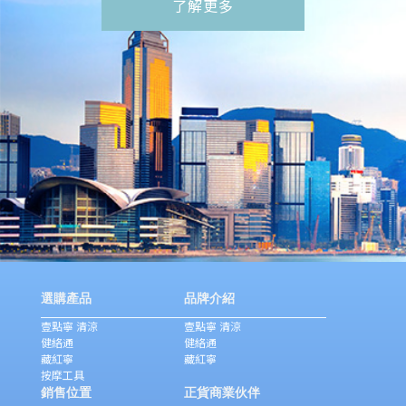
了解更多
選購產品
品牌介紹
壹點寧 清涼
壹點寧 清涼
健絡通
健絡通
藏紅寧
藏紅寧
按摩工具
銷售位置
正貨商業伙伴