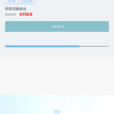
最熱賣
網店專享
舒筋活絡組合
$
150.0
$
164.0
了解產品