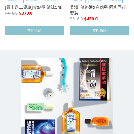
[買十送二優惠]壹點寧 清涼5ml
姜濤: 健絡通x壹點寧 同步同行
套裝
$
418.8
$
379.0
$
516.0
$
430.0
立即搶購
立即搶購