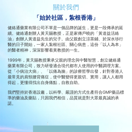
關於我們
「始於社區，紮根香港」
健絡通藥業有限公司不單是一個品牌的誕生，更是一段傳承的延
續。健絡通創辦人黃天賜教授，正是家傳戶曉的「黃道益活絡
油」創辦人黃道益先生的兒子。由父親創立涼茶鋪、於深水埗行
醫的日子開始，一家人紮根社區、關心病患，這份「以人為本」
的醫者精神，深深影響着黃教授的一生。
1999年，黃天賜教授秉承父親的理念與中醫智慧，創立健絡通
藥業有限公司，致力研發適合現代都市人使用的中醫調理方案。
從「小病治大病」、「以痛為腧」的診療哲學出發，針對香港人
最常見的肩頸腰背痛症，使中醫變得更親切、實用，讓人人都用
得起，更懂得找出自身痛點，自救自助。
我們堅持於香港設廠，以科學、嚴謹的方式生產符合GMP藥品標
準的藥油及藥貼，只因我們相信，品質就是對大眾最真誠的承
諾。