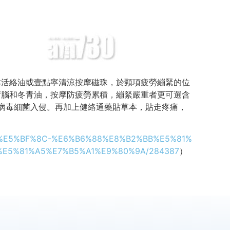
本活絡油或壹點寧清涼按摩磁珠，於頸項疲勞繃緊的位
荷腦和冬青油，按摩防疲勞累積，繃緊嚴重者更可選含
病毒細菌入侵。再加上健絡通藥貼草本，貼走疼痛，
87%E5%BF%8C-%E6%B6%88%E8%B2%BB%E5%81%
E5%81%A5%E7%B5%A1%E9%80%9A/284387
）