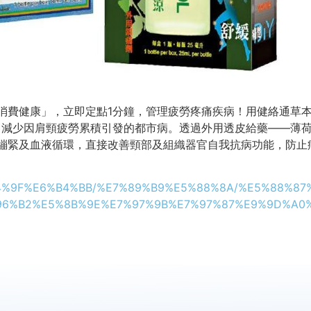
消費健康」，立即定點1分鐘，管理疲勞疼痛疾病！用健絡通草
，減少因肩頸疲勞累積引發的都市病。透過外用透皮給藥——薄
繃緊及血液循環，直接改善頸部及組織器官自我抗病功能，防止
7%94%9F%E6%B4%BB/%E7%89%B9%E5%88%8A/%E5%88%
96%B2%E5%8B%9E%E7%97%9B%E7%97%87%E9%9D%A0%