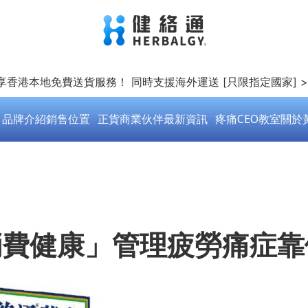
即享香港本地免費送貨服務！ 同時支援海外運送 [只限指定國家] 
品牌介紹
銷售位置
正貨商業伙伴
最新資訊
疼痛CEO教室
關於
「消費健康」管理疲勞痛症