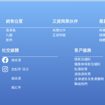
銷售位置
正貨商業伙伴
最
香港島
商業伙伴
疼痛
九龍
正貨特徵
健
新界
媒
社交媒體
客戶服務
條款及細則
健絡通
優惠券條款及細則
私隱政策
壹點寧 清涼
退換貨政策
健絡通
法律通告及免責聲明
聯絡我們
藏紅寧