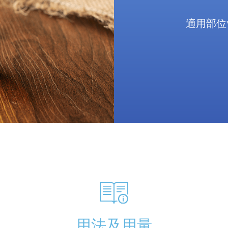
適用部位
腰部、肩頸
提供針對性
適合人群
有慢
關節
*使用本品前請
用法及用量