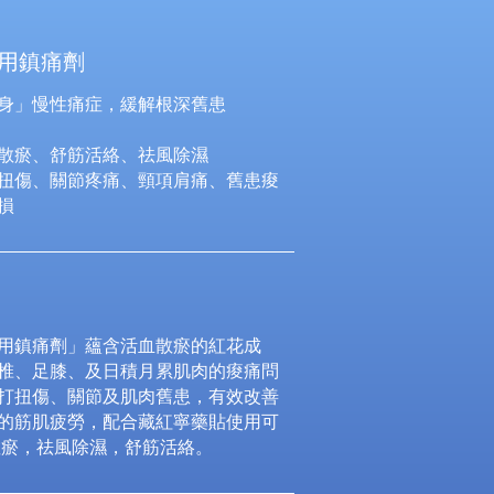
用鎮痛劑
身」慢性痛症，緩解根深舊患
散瘀、舒筋活絡、祛風除濕
扭傷、關節疼痛、頸項肩痛、舊患痠
損
用鎮痛劑」蘊含活血散瘀的紅花成
椎、足膝、及日積月累肌肉的痠痛問
打扭傷、關節及肌肉舊患，有效改善
的筋肌疲勞，配合藏紅寧藥貼使用可
散瘀，祛風除濕，舒筋活絡。