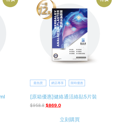
最熱賣
網店專享
限時優惠
ml
[原箱優惠]健絡通活絡貼5片裝
$
958.8
$
869.0
立刻購買