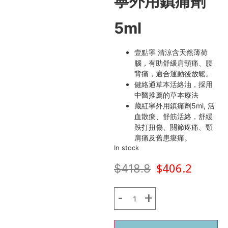
寧外用鎮痛劑
5ml
壹點寧 清涼含天然薄荷
腦，有助舒緩肩頸痛、腰
背痛，適合運動後放鬆。
健絡通草本活絡油，採用
中醫推薦的草本療法
藏紅寧外用鎮痛劑5ml, 活
血散瘀、舒筋活絡，舒緩
跌打扭傷、關節疼痛、頸
肩痛及舊患痠痛。
In stock
$
406.2
$
418.8