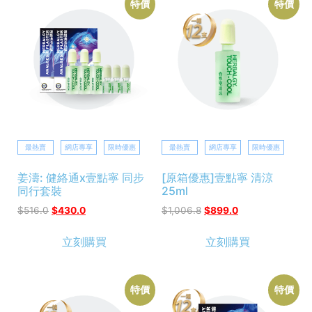
特價
特價
最熱賣
網店專享
限時優惠
最熱賣
網店專享
限時優惠
姜濤: 健絡通x壹點寧 同步
[原箱優惠]壹點寧 清涼
同行套裝
25ml
$
516.0
$
430.0
$
1,006.8
$
899.0
立刻購買
立刻購買
特價
特價