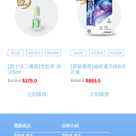
最熱賣
網店專享
限時優惠
最熱賣
網店專享
限時優惠
[買十送二優惠]壹點寧 清
[原箱優惠]健絡通活絡貼5
涼5ml
片裝
$
418.8
$
379.0
$
958.8
$
869.0
立刻購買
立刻購買
選購產品
品牌介紹
壹點寧 清涼
壹點寧 清涼