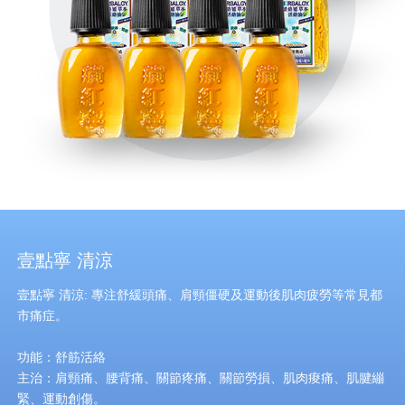
壹點寧 清涼
壹點寧 清涼: 專注舒緩頭痛、肩頸僵硬及運動後肌肉疲勞等常見都
市痛症。
功能：舒筋活絡
主治：肩頸痛、腰背痛、關節疼痛、關節勞損、肌肉痠痛、肌腱繃
緊、運動創傷。