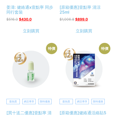
姜濤: 健絡通x壹點寧 同步
[原箱優惠]壹點寧 清涼
同行套裝
25ml
$
516.0
$
430.0
$
1,006.8
$
899.0
立刻購買
立刻購買
特價
特價
最熱賣
網店專享
限時優惠
最熱賣
網店專享
限時優惠
[買十送二優惠]壹點寧 清
[原箱優惠]健絡通活絡貼5