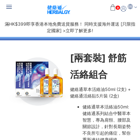
0
滿HK$399即享香港本地免費送貨服務！ 同時支援海外運送 [只限指
定國家] >立即了解更多!
[兩套裝] 舒筋
活絡組合
健絡通草本活絡油50ml (2支) +
健絡通活絡貼5片裝 (2盒)
健絡通草本活絡油50ml:
健絡通系列結合中醫草本
智慧，專為肩頸、腰部及
關節設計，針對長期姿勢
不良所引起的痛症，幫你
重新連結健康經絡。