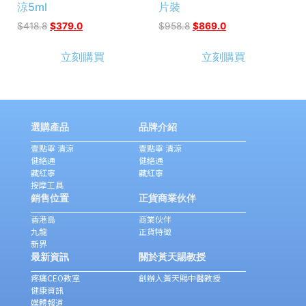
涼5ml
片裝
$
418.8
$
379.0
$
958.8
$
869.0
立刻購買
立刻購買
選購產品
品牌介紹
壹點寧 清涼
壹點寧 清涼
健絡通
健絡通
藏紅寧
藏紅寧
按摩工具
銷售位置
正貨商業伙伴
香港島
商業伙伴
九龍
正貨特徵
新界
最新資訊
關於黃天賜教授
疼痛CEO教室
創辦人黃天賜中醫教授
健康資訊
媒體報道