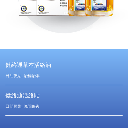
健絡通草本活絡油
日油夜貼, 治標治本
健絡通活絡貼
日間預防, 晚間修復