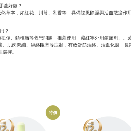
哪些好處？
天然草本，如紅花、川芎、乳香等，具備祛風除濕與活血散瘀作
使用？
節扭傷、頸椎痛等舊患問題，推薦使用「藏紅寧外用鎮痛劑」。
適、肌肉緊繃、經絡阻塞等症狀，有效舒筋活絡、活血化瘀，長
理選擇。
特價