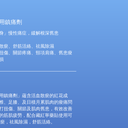
用鎮痛劑
身」慢性痛症，緩解根深舊患
散瘀、舒筋活絡、祛風除濕
扭傷、關節疼痛、頸項肩痛、舊患痠
損
用鎮痛劑」蘊含活血散瘀的紅花成
椎、足膝、及日積月累肌肉的痠痛問
打扭傷、關節及肌肉舊患，有效改善
的筋肌疲勞，配合藏紅寧藥貼使用可
散瘀，祛風除濕，舒筋活絡。