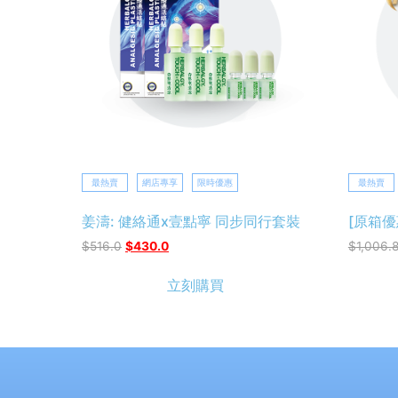
最熱賣
網店專享
限時優惠
最熱賣
姜濤: 健絡通x壹點寧 同步同行套裝
[原箱優
$
516.0
$
430.0
$
1,006.
立刻購買