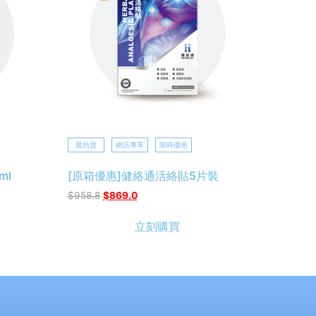
最熱賣
網店專享
限時優惠
ml
[原箱優惠]健絡通活絡貼5片裝
$
958.8
$
869.0
立刻購買