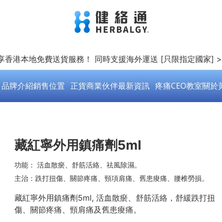
即享香港本地免費送貨服務！ 同時支援海外運送 [只限指定國家] 
品牌介紹
銷售位置
正貨商業伙伴
最新資訊
疼痛CEO教室
關於
藏紅寧外用鎮痛劑5ml
功能： 活血散瘀、舒筋活絡、祛風除濕。
主治：跌打扭傷、關節疼痛、頸項肩痛、舊患痠痛、腰椎勞損。
藏紅寧外用鎮痛劑5ml, 活血散瘀、舒筋活絡，舒緩跌打扭
傷、關節疼痛、頸肩痛及舊患痠痛。