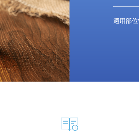
適用部位
腰部、肩頸
提供針對性
適合人群
有慢
關節
*使用本品前請