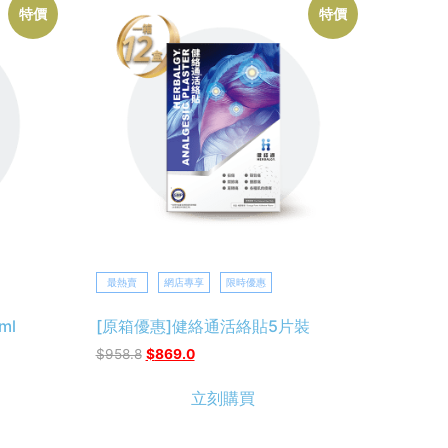
特價
特價
最熱賣
網店專享
限時優惠
ml
[原箱優惠]健絡通活絡貼5片裝
$
958.8
$
869.0
立刻購買