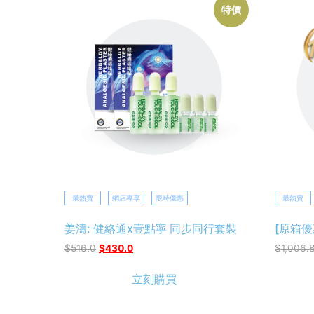
特價
最熱賣
網店專享
限時優惠
最熱賣
姜濤: 健絡通x壹點寧 同步同行套裝
[原箱優
$
516.0
$
430.0
$
1,006.
立刻購買