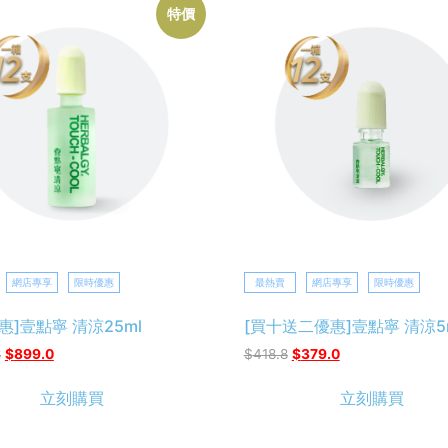
特價
網店專享
限時優惠
最熱賣
網店專享
限時優惠
惠]壹點寧 清涼25ml
[買十送二優惠]壹點寧 清涼5
8
$
899.0
$
418.8
$
379.0
立刻購買
立刻購買