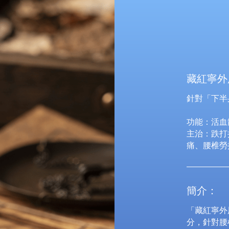
藏紅寧外
針對「下半
功能：活血
主治：跌打
痛、腰椎勞
簡介：
「藏紅寧外
分，針對腰