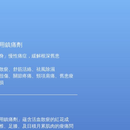
用鎮痛劑
身」慢性痛症，緩解根深舊患
散瘀、舒筋活絡、祛風除濕
扭傷、關節疼痛、頸項肩痛、舊患痠
損
用鎮痛劑」蘊含活血散瘀的紅花成
椎、足膝、及日積月累肌肉的痠痛問