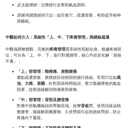
足太陰脾經
：沿脾經行走幫助氣血調和。 
督脈與膀胱經的穴位
：如百會穴，疏通督脈，有助提升精神
與睡眠。
中醫如何介入：系統性「上、中、下疼痛管理」與經絡疏通
中醫強調整體觀，完整的
疼痛管理
需系統性照顧全身。根據疼痛部
位，可分為「上、中、下」進行對應調理，核心均在於化解「經絡
不通」：
「上」部管理：頸椎痛、肩頸痠痛
重點疏通督脈、膀胱經於頭頸部的循行路線。常用穴位如
風
池、大椎、肩髃
，針對因長時間低頭、壓力緊繃導致的氣血
阻塞，從根源緩解頭頸僵硬與痠痛。
「中」部管理：背部及腰背痛
對應中
部
氣機樞紐與帶脈區域。按摩
背俞穴
、使用活絡油熱
敷腰脊，能緩解因搬重物、久坐勞損引起的經絡勞損，防止
疼痛向下蔓延。