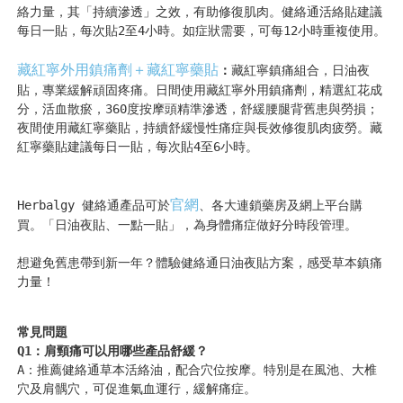
絡力量，其「持續滲透」之效，有助修復肌肉。健絡通活絡貼建議
每日一貼，每次貼2至4小時。如症狀需要，可每12小時重複使用。
藏紅寧外用鎮痛劑＋藏紅寧藥貼
：
藏紅寧鎮痛組合，日油夜
貼，專業緩解頑固疼痛。日間使用藏紅寧外用鎮痛劑，精選紅花成
分，活血散瘀，360度按摩頭精準滲透，舒緩腰腿背舊患與勞損；
夜間使用藏紅寧藥貼，持續舒緩慢性痛症與長效修復肌肉疲勞。藏
紅寧藥貼建議每日一貼，每次貼4至6小時。
官網
Herbalgy 健絡通產品可於
、各大連鎖藥房及網上平台購
買。「日油夜貼、一點一貼」，為身體痛症做好分時段管理。

想避免舊患帶到新一年？體驗健絡通日油夜貼方案，感受草本鎮痛
力量！

常見問題
Q1：肩頸痛可以用哪些產品舒緩？
A：推薦健絡通草本活絡油，配合穴位按摩。特別是在風池、大椎
穴及肩髃穴，可促進氣血運行，緩解痛症。