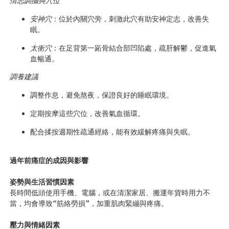
情志調攝與穴位
安神穴
：位於內關穴旁，刺激此穴有助安神定志，改善失
眠。 
太衝穴
：在足背第一跖骨結合部凹陷處，疏肝解鬱，促進氣
血暢通。
調養建議
調整作息，避免熬夜，保證良好的睡眠環境。 
定期按摩這些穴位，改善氣血循環。 
配合揉按週期性疏通經絡，能有效緩解疼痛與失眠。
過年前痛症的成因與影響
姿勢與生活習慣因素
長時間低頭使用手機、電腦，或在清潔家居、搬運年貨時用力不
當，均會導致“筋絡勞損”，加重肌肉緊繃與疼痛。 
壓力與情緒因素