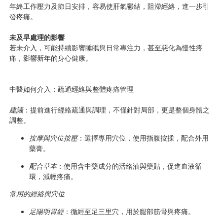
年終工作壓力及節日安排，容易使肝氣鬱結，阻滯經絡，進一步引
發疼痛。 
未及早處理的影響
若未介入，可能持續影響睡眠與日常專注力，甚至惡化為慢性疼
痛，影響新年的身心健康。
中醫如何介入：疏通經絡與整體疼痛管理
建議
：提前進行經絡疏通與調理，不僅針對局部，更是整個身體之
調整。 
按摩與穴位按壓
：選擇專用穴位，使用指腹按揉，配合外用
藥膏。 
配合草本
：使用含中藥成分的活絡油與藥貼，促進血液循
環，減輕疼痛。
常用的經絡與穴位
足陽明胃經
：循經至足三里穴，用於腿部筋骨與疼痛。 