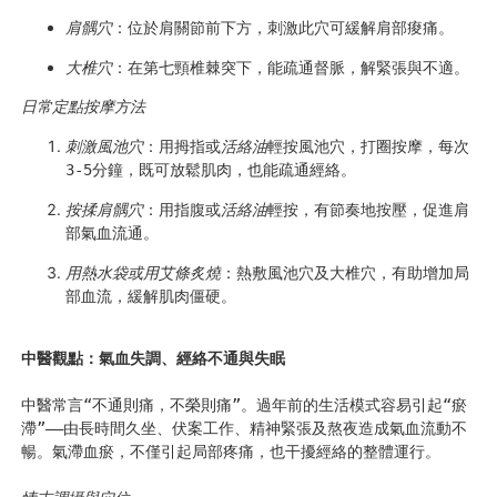
肩髃穴
：位於肩關節前下方，刺激此穴可緩解肩部痠痛。 
大椎穴
：在第七頸椎棘突下，能疏通督脈，解緊張與不適。
日常定點按摩方法
刺激風池穴
：用拇指或
活絡油
輕按風池穴，打圈按摩，每次
3-5分鐘，既可放鬆肌肉，也能疏通經絡。 
按揉肩髃穴
：用指腹或
活絡油
輕按，有節奏地按壓，促進肩
部氣血流通。 
用熱水袋或用艾條炙燒
：熱敷風池穴及大椎穴，有助增加局
部血流，緩解肌肉僵硬。
中醫觀點：氣血失調、經絡不通與失眠
中醫常言“不通則痛，不榮則痛”。過年前的生活模式容易引起“瘀
滯”——由長時間久坐、伏案工作、精神緊張及熬夜造成氣血流動不
暢。氣滯血瘀，不僅引起局部疼痛，也干擾經絡的整體運行。