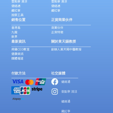
壹點寧 清涼
壹點寧 清涼
健絡通
健絡通
藏紅寧
藏紅寧
按摩工具
銷售位置
正貨商業伙伴
香港島
商業伙伴
九龍
正貨特徵
新界
最新資訊
關於黃天賜教授
疼痛CEO教室
創辦人黃天賜中醫教授
健康資訊
媒體報道
付款方法
社交媒體
健絡通
壹點寧 清涼
健絡通
藏紅寧