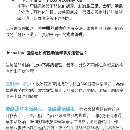
「下」部管理：下肢筋骨及關節不適
側重於肝腎經絡與下肢氣血循環。刺激
足三里、太
衝
、湧泉
等穴位，可強化筋骨，改善因寒冷、勞累或舊患引起的膝關
節不適、腿腳痠麻等
不適
問題。
此分層管理概念，讓
中醫舒緩痛症
更有章法，能針對性化解不同區
域的「經絡不通」，實現全面性的
疼痛管理
。
Herbalgy 健絡通如何協助過年前疼痛管理？
健絡通開創的「
上中下疼痛管理
」哲學，針對不同部位與程度的疼
痛作出有效管理：
壹點寧 清涼
：
以冰涼薄荷腦成分，配合360度磁珠按摩頭，為你
擊退疲勞倦怠感，放鬆繃緊肌肉，舒緩頭痛、頸痛、肩痛、肌肉痠
痛等上部身體痛症。
健絡通草本活絡油＋健絡通活絡貼
：強效夾擊肩頸背痛組合，
日攻夜守，一點一貼，全面舒緩深層肌肉痠痛。 日間使用健絡通
草本活絡油，360度磁珠按摩頭準確命中痛點，迅速舒緩因工作、
運動或姿勢不良引起的痠痛；夜間使用健絡通活絡貼，持續釋放活