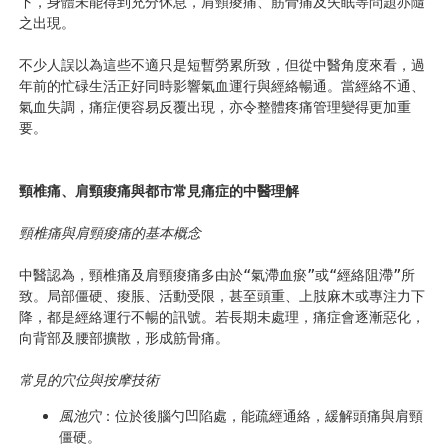
下，身體未能得到充分休息，肩頸痠痛、筋骨痛及失眠等問題亦隨
之出現。
不少人誤以為這些不適只是短暫勞累所致，但從中醫角度來看，過
年前的忙碌生活正好同時影響氣血運行與經絡暢通。當經絡不通、
氣血失調，痛症便容易反覆出現，亦令整體疼痛管理變得更加重
要。
頸椎痛、肩頸痠痛與都市常見痛症的中醫理解
頸椎痛與肩頸痠痛的基本概念
中醫認為，頸椎痛及肩頸痠痛多由於“氣滯血瘀”或“經絡阻滯”所
致。局部僵硬、痠脹、活動受限，甚至頭重、上肢麻木或專注力下
降，都是經絡運行不暢的訊號。若長期未處理，痛症會逐漸惡化，
向背部及腰部擴散，形成筋骨痛。
常見的穴位與按摩技術
風池穴
：位於後腦勺凹陷處，能疏經通絡，緩解頭痛與肩頸
僵硬。 