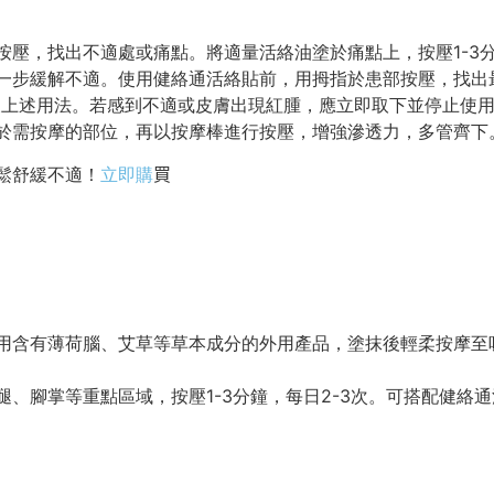
壓，找出不適處或痛點。將適量活絡油塗於痛點上，按壓1-3分
一步緩解不適。使用健絡通活絡貼前，用拇指於患部按壓，找出
時重複上述用法。若感到不適或皮膚出現紅腫，應立即取下並停止
於需按摩的部位，再以按摩棒進行按壓，增強滲透力，多管齊下
鬆舒緩不適！
立即購
買
用含有薄荷腦、艾草等草本成分的外用產品，塗抹後輕柔按摩至
、腳掌等重點區域，按壓1-3分鐘，每日2-3次。可搭配健絡