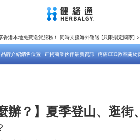
即享香港本地免費送貨服務！ 同時支援海外運送 [只限指定國家] 
品牌介紹
銷售位置
正貨商業伙伴
最新資訊
疼痛CEO教室
關於
麼辦？】夏季登山、逛街
？