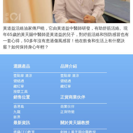
黃道益活絡油家傳戶曉，它由黃道益中醫師研發，有助舒筋活絡。現
年65歲的黃天賜中醫師是黃道益的兒子，對紓筋活絡和預防感冒也有
一套心得，50多年沒有患過傷風感冒！他在飲食和生活上有什麼訣
竅？如何保持身心年輕？
選購產品
品牌介紹
壹點寧 清涼
壹點寧 清涼
健絡通
健絡通
藏紅寧
藏紅寧
按摩工具
銷售位置
正貨商業伙伴
香港島
商業伙伴
九龍
正貨特徵
新界
最新資訊
關於黃天賜教授
疼痛CEO教室
創辦人黃天賜中醫教授