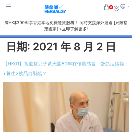
0
滿HK$399即享香港本地免費送貨服務！ 同時支援海外運送 [只限指
定國家] >立即了解更多!
日期:
2021 年 8 月 2 日
【HK01】黃道益兒子黃天賜50年冇傷風感冒 舒筋活絡操
+養生2飲品自製醋？