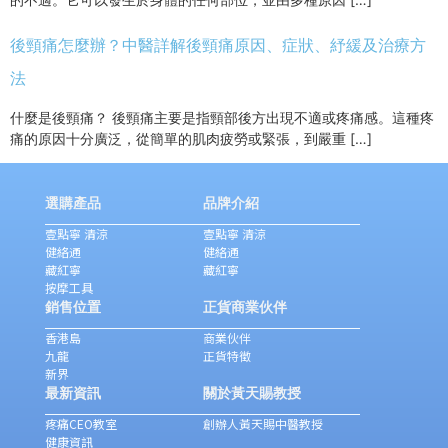
後頸痛怎麼辦？中醫詳解後頸痛原因、症狀、紓緩及治療方
法
什麼是後頸痛？ 後頸痛主要是指頸部後方出現不適或疼痛感。這種疼
痛的原因十分廣泛，從簡單的肌肉疲勞或緊張，到嚴重 […]
選購產品
品牌介紹
壹點寧 清涼
壹點寧 清涼
健絡通
健絡通
藏紅寧
藏紅寧
按摩工具
銷售位置
正貨商業伙伴
香港島
商業伙伴
九龍
正貨特徵
新界
最新資訊
關於黃天賜教授
疼痛CEO教室
創辦人黃天賜中醫教授
健康資訊