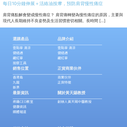
每日10分鐘伸展＋活絡油按摩，預防肩背慢性痛症
肩背痛點解會變成慢性痛症？ 肩背痛轉變為慢性痛症的原因，主要與
現代人長期維持不良姿勢及生活習慣密切相關。長時間 […]
選購產品
品牌介紹
壹點寧 清涼
壹點寧 清涼
健絡通
健絡通
藏紅寧
藏紅寧
按摩工具
銷售位置
正貨商業伙伴
香港島
商業伙伴
九龍
正貨特徵
新界
最新資訊
關於黃天賜教授
疼痛CEO教室
創辦人黃天賜中醫教授
健康資訊
媒體報道