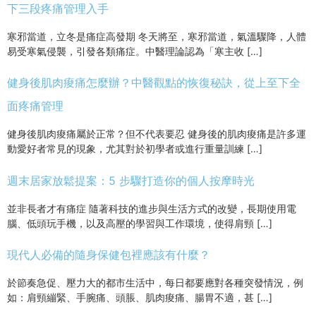
下三段疼痛管理入手
寒邪當道，立冬是痛症高發期 冬天將至，寒邪當道，氣溫驟降，人體
易受寒氣侵襲，引發各類痛症。中醫理論認為「寒主收 […]
健身後肌肉痠痛怎麼辦？中醫觀點的恢復秘訣，從上至下全
面疼痛管理
健身後肌肉痠痛屬於正常？但不代表要忍 健身後的肌肉痠痛是許多運
動愛好者常見的現象，尤其對於初學者或進行重量訓練 […]
週末居家放鬆提案：5 步驟打造你的個人按摩時光
並非長者才有痛症 隨著科技的進步與生活方式的改變，長期使用電
腦、低頭玩手機，以及高壓的學習與工作環境，使得肩頸 […]
現代人必備的隨身保健包裡應該有什麼？
於節奏急促、壓力大的都市生活中，每日都要應對各種突發情況，例
如：肩頸繃緊、手腕痛、頭脹、肌肉痠痛、腸胃不適，甚 […]