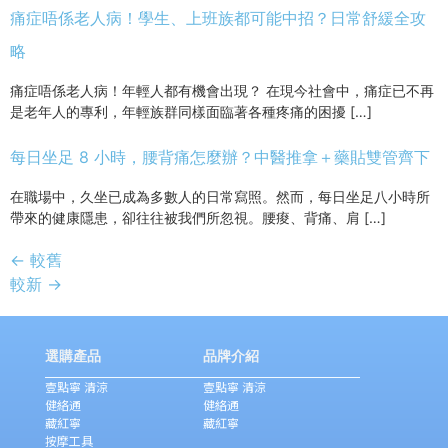
痛症唔係老人病！學生、上班族都可能中招？日常舒緩全攻
略
痛症唔係老人病！年輕人都有機會出現？ 在現今社會中，痛症已不再
是老年人的專利，年輕族群同樣面臨著各種疼痛的困擾 […]
每日坐足 8 小時，腰背痛怎麼辦？中醫推拿＋藥貼雙管齊下
在職場中，久坐已成為多數人的日常寫照。然而，每日坐足八小時所
帶來的健康隱患，卻往往被我們所忽視。腰痠、背痛、肩 […]
←
較舊
較新
→
選購產品
品牌介紹
壹點寧 清涼
壹點寧 清涼
健絡通
健絡通
藏紅寧
藏紅寧
按摩工具