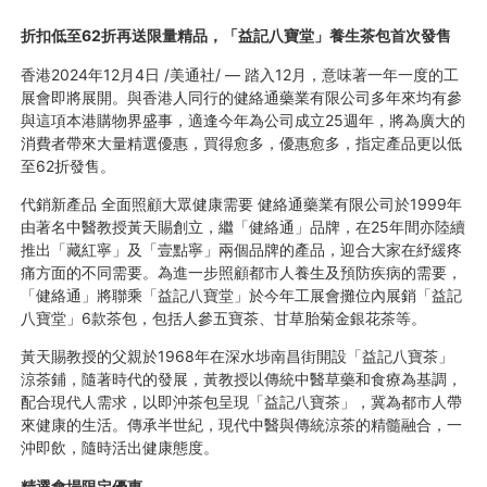
折扣低至62折再送限量精品，「益記八寶堂」養生茶包首次發售
香港2024年12月4日 /美通社/ — 踏入12月，意味著一年一度的工
展會即將展開。與香港人同行的健絡通藥業有限公司多年來均有參
與這項本港購物界盛事，適逢今年為公司成立25週年，將為廣大的
消費者帶來大量精選優惠，買得愈多，優惠愈多，指定產品更以低
至62折發售。
代銷新產品 全面照顧大眾健康需要 健絡通藥業有限公司於1999年
由著名中醫教授黃天賜創立，繼「健絡通」品牌，在25年間亦陸續
推出「藏紅寧」及「壹點寧」兩個品牌的產品，迎合大家在紓緩疼
痛方面的不同需要。為進一步照顧都市人養生及預防疾病的需要，
「健絡通」將聯乘「益記八寶堂」於今年工展會攤位內展銷「益記
八寶堂」6款茶包，包括人參五寶茶、甘草胎菊金銀花茶等。
黃天賜教授的父親於1968年在深水埗南昌街開設「益記八寶茶」
涼茶鋪，隨著時代的發展，黃教授以傳統中醫草藥和食療為基調，
配合現代人需求，以即沖茶包呈現「益記八寶茶」，冀為都市人帶
來健康的生活。傳承半世紀，現代中醫與傳統涼茶的精髓融合，一
沖即飲，隨時活出健康態度。
精選會場限定優惠