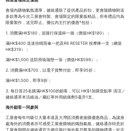
會場內購物氣氛濃厚，健絡通除了提供產品折扣，更會隨購物附送
多款專為今次工展會特製、會場限定的限量版精品，所有禮品均為
限量製作，送完即止。攤位內主打的優惠*包括︰
1. 消費滿HK$180，送隨行保溫杯一個（價值HK$180）；
滿HK$400 送迷你晴雨傘一把及R6 RESETER 按摩棒一支（總值
HK$319）；
滿HK$1,000 送防滑瑜珈墊一張（價值HK$599）；
2. 消費滿HK$700，以電子貨幣付款，即享95折；
滿HK$1,500，即享9折；
3. 每日首25名購滿HK$100的顧客，可以 HK$1加購壹點寧 清涼／
健絡通草本活絡油／藏紅寧外用鎮痛劑5毫升1支。
海外顧客一同參與
工展會每年均吸引大量本港及大灣區消費者搶購優惠商品，為讓身
處海外的消費者亦可感受工展會購物的熾熱氣氛，健絡通亦特意於
工展會期間在健絡通官方網店舉行海外客戶尊享的購物禮遇︰於店