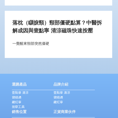
落枕（瞓捩頸）頸部僵硬點算？中醫拆
解成因與壹點寧 清涼磁珠快速按壓
一覺醒來頸部突然僵硬
選購產品
品牌介紹
壹點寧 清涼
壹點寧 清涼
健絡通
健絡通
藏紅寧
藏紅寧
按摩工具
銷售位置
正貨商業伙伴