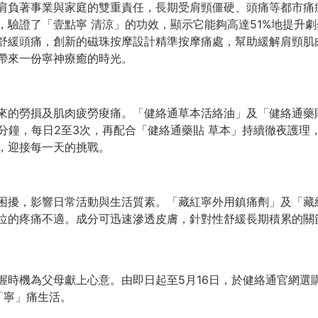
肩負著事業與家庭的雙重責任，長期受肩頸僵硬、頭痛等都市痛
，驗證了「壹點寧 清涼」的功效，顯示它能夠高達51%地提升
舒緩頭痛，創新的磁珠按摩設計精準按摩痛處，幫助緩解肩頸肌
帶來一份寧神療癒的時光。
來的勞損及肌肉疲勞痠痛。「健絡通草本活絡油」及「健絡通藥
分鐘，每日2至3次，再配合「健絡通藥貼 草本」持續徹夜護
，迎接每一天的挑戰。
困擾，影響日常活動與生活質素。「藏紅寧外用鎮痛劑」及「藏
位的疼痛不適。成分可迅速滲透皮膚，針對性舒緩長期積累的關
時機為父母獻上心意。由即日起至5月16日，於健絡通官網選購任
「寧」痛生活。