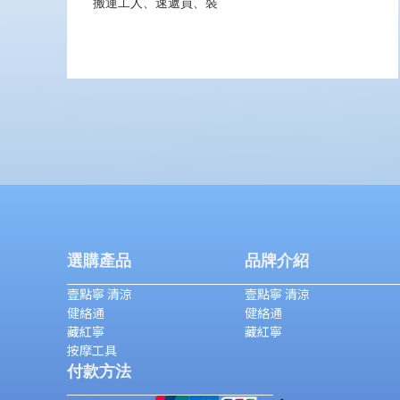
搬運工人、速遞員、裝
選購產品
品牌介紹
壹點寧 清涼
壹點寧 清涼
健絡通
健絡通
藏紅寧
藏紅寧
按摩工具
付款方法