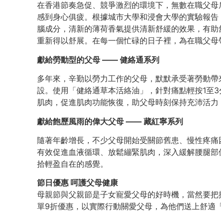
在香港節奏急促、競爭激烈的環境下，無數在職父母
感到身心俱疲。根據城市大學和浸會大學的實驗報告
腦成分，清新的薄荷香氣提供清新舒緩的效果，有助
重新得以舒展。在每一個忙碌的日子裡，為在職父母
獻給勞動型的父母 —— 健絡通系列
多年來，辛勤以勞力工作的父母，默默承受著勞動帶
設。使用「健絡通草本活絡油」，針對痛點輕按1至3
肌肉，促進肌肉功能恢復，助父母時刻保持充沛活力
獻給飽歷風雨的偉大父母 —— 藏紅寧系列
隨著年齡增長，不少父母開始受關節舊患、慢性疼痛
有效促進血液循環、放鬆繃緊肌肉，深入緩解腰腿部
拾輕盈自在的感覺。
節日優惠 呵護父母健康
母親節與父親節是子女寵愛父母的好時機，當然要把握
單9折優惠，以實際行動關愛父母，為他們送上舒適