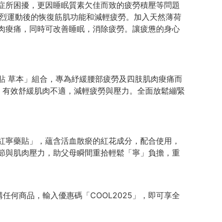
症所困擾，更因睡眠質素欠佳而致的疲勞積壓等問題
劇烈運動後的恢復筋肌功能和減輕疲勞。加入天然薄荷
肉痠痛，同時可改善睡眠，消除疲勞。讓疲憊的身心
貼 草本」組合，專為紓緩腰部疲勞及四肢肌肉痠痛而
理，有效舒緩肌肉不適，減輕疲勞與壓力。全面放鬆繃緊
紅寧藥貼」，蘊含活血散瘀的紅花成分，配合使用，
節與肌肉壓力，助父母瞬間重拾輕鬆「寧」負擔，重
何商品，輸入優惠碼「COOL2025」，即可享全