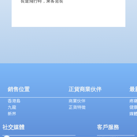
長途飛行時，乘客需長
銷售位置
正貨商業伙伴
最
香港島
商業伙伴
疼痛
九龍
正貨特徵
健
新界
媒
社交媒體
客戶服務