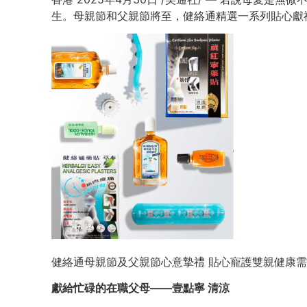
生。母親節和父親節將至，健絡通精選一系列貼心獻
健絡通母親節及父親節心意摯禮 貼心寵護雙親健康需
獻給忙碌的在職父母——壹點寧 清涼