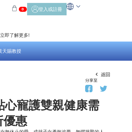
登入或註冊
0
>立即了解更多!
黃天賜教授
返回
分享至
 貼心寵護雙親健康需
 折優惠
來對子女無休止的愛，成就子女勇敢追夢、無懼挑戰的人