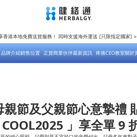
即享香港本地免費送貨服務！ 同時支援海外運送 [只限指定國家] 
品牌介紹
銷售位置
正貨商業伙伴
最新資訊
疼痛CEO教室
關於
通母親節及父親節心意摯禮
OOL2025 」享全單 9
愛是無微不至的細心照顧，父愛則是不宣於口的辛勞付出。父母多年