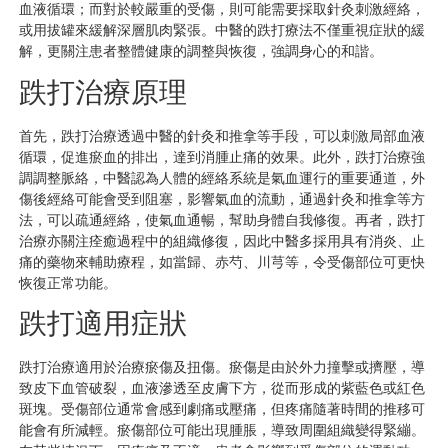
血液循環；而對於較嚴重的受傷，則可能需要採取針灸刺激經絡，
或用拔罐來緩解深層肌肉緊張。中醫的跌打療法不僅重視症狀的緩
解，更關注患者整體健康的調整與恢復，強調身心的和諧。
跌打治療原理
首先，跌打治療透過中醫的針灸和推拿等手段，可以刺激局部血液
循環，促進瘀血的排出，達到消腫止痛的效果。此外，跌打治療強
調調整脈絡，中醫認為人體的經絡系統是氣血運行的重要通道，外
傷後經絡可能會受到阻塞，影響氣血的流動，通過針灸和推拿等方
法，可以疏通經絡，使氣血通暢，幫助身體自我修復。再者，跌打
治療亦關注痊癒過程中的組織修復，因此中醫多採用具有消炎、止
痛的藥物來輔助療程，如當歸、赤芍、川芎等，令受傷部位可更快
恢復正常功能。
跌打適用症狀
跌打治療適用於治療瘀傷及扭傷。瘀傷是由於外力撞擊或擠壓，導
致皮下血管破裂，血液滲透至皮膚下方，從而形成的紫藍色或紅色
斑塊。受傷部位通常會感到劇痛或壓痛，但疼痛隨著時間的推移可
能會有所減輕。瘀傷部位可能出現腫脹，導致周圍組織變得緊繃。