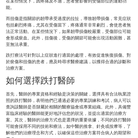
在某些情況下，因疼痛及不適，患者會影響到受傷部位的運動功
能。
而扭傷是指關節的韌帶承受過度的拉扯，導致韌帶損傷，常見症狀
包括劇烈疼痛，尤其在受傷當下，疼痛通常非常劇烈，會使患者無
法正常活動。在某些情況下，如果韌帶損傷較嚴重，受傷部位可能
會形成瘀血。此外，扭傷後，受傷的關節可能會出現活動困難，甚
至無法承重。
跌打療法可針對以上症狀進行適當的處理，有效促進恢復損傷。對
於瘀傷和扭傷的患者，應及時尋求醫療建議，以獲得合適的診斷和
治療方案。
如何選擇跌打醫師
首先，醫師的專業資格和經驗是決策的關鍵，選擇具有合法執業證
照的跌打醫師，表明他們已通過必要的專業訓練和考試，病人可以
查詢該醫師是否隸屬於相關的醫療協會或專業組織。此外，具備豐
富臨床經驗的醫師能更好地評估您的狀況，並提出適當的治療方
案。其次，醫師的治療方式也是選擇的重要依據，不同的跌打醫師
可能會採用不同的技術和療法，如中醫的推拿、針灸或按摩等，了
解他們的治療理念和方式，以確保這些治療方案符合病人的期望和