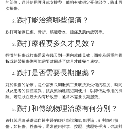
的部位，適時使用護具或支撐帶，能夠有效穩定受傷部位，防止再
次損傷。
跌打能治療哪些傷痛？
跌打可治療扭傷、骨折、筋腱發炎、腫痛及肌肉疲勞等。
跌打療程要多久才見效？
輕微的扭傷或拉傷通常在幾天到一週內就能見效，而較為嚴重的骨
折或韌帶損傷則可能需要數周甚至數月才能完全康復。
跌打是否需要長期服藥？
對於損傷的治療，是否需要長期服藥主要取決於受傷的程度、時間
以及患者的個體差異，抗炎藥物建議短期使用，以降低副作用的風
險。若症狀在幾天內有所改善，通常不需要長期服藥。
跌打和傳統物理治療有何分別？
跌打其理論基礎源自於中醫的經絡學說和氣血理論，針對跌打損
傷，如扭傷、挫傷等，通常使用推拿、按壓、擠壓等手法，強調對