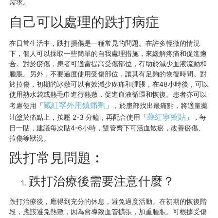
需求。
自己可以處理的跌打病症
在日常生活中，跌打損傷是一種常見的問題。在許多輕微的情況
下，個人可以採取一些簡單的自我處理措施，來緩解疼痛和促進癒
合。對於瘀傷，患者可適當提高受傷部位，有助於減少血液流動和
腫脹。另外，不要過度使用受傷部位，讓其有足夠的恢復時間。對
於拉傷，初期的冰敷可以有效減少疼痛和腫脹，在48小時後，可以
使用熱水袋或熱毛巾進行熱敷，促進血液循環和恢復。患者亦可以
藏紅寧外用鎮痛劑
考慮使用「
」，於患部找出最痛點，將適量藥
藏紅寧藥貼
油塗於痛點上，按壓 2-3 分鐘，再配合使用「
」，每
日一貼，建議每次貼4-6小時，雙管齊下可活血散瘀，改善瘀傷、
拉傷等狀況。
跌打常見問題︰
跌打治療後需要注意什麼？
跌打治療後，應得到充分的休息，避免過度活動。在初期的恢復階
段，應該避免熱敷，因為會導致血管擴張，加重腫脹。可根據受傷