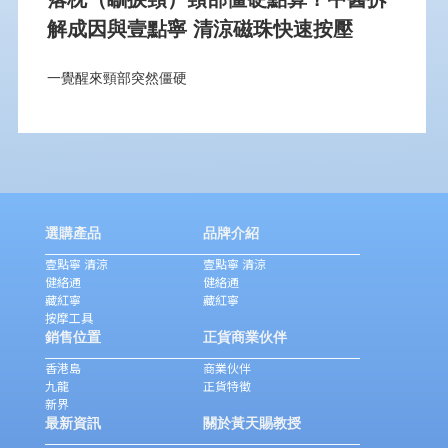
解成因與壹點寧 清涼磁珠快速按壓
一覺醒來頸部突然僵硬
選購產品
品牌介紹
壹點寧 清涼
壹點寧 清涼
健絡通
健絡通
藏紅寧
藏紅寧
按摩工具
銷售位置
正貨商業伙伴
香港島
商業伙伴
九龍
正貨特徵
新界
最新資訊
關於黃天賜教授